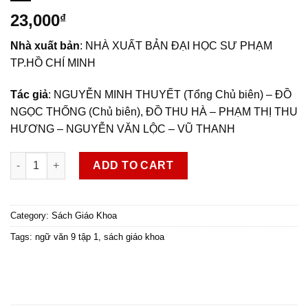
23,000
₫
Nhà xuất bản
: NHÀ XUẤT BẢN ĐẠI HỌC SƯ PHẠM
TP.HỒ CHÍ MINH
Tác giả
: NGUYỄN MINH THUYẾT (Tổng Chủ biên) – ĐỒ
NGỌC THỐNG (Chủ biên), ĐỒ THU HÀ – PHẠM THỊ THU
HƯƠNG – NGUYỄN VĂN LỘC – VŨ THANH
Ngữ văn 9, tập một quantity
ADD TO CART
Category:
Sách Giáo Khoa
Tags:
ngữ văn 9 tập 1
,
sách giáo khoa