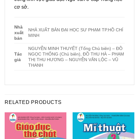
cơ sở.
Nhà
NHÀ XUẤT BẢN ĐẠI HỌC SƯ PHẠM TP.HỒ CHÍ
xuất
MINH
bản
NGUYỄN MINH THUYẾT (Tổng Chủ biên) – ĐỒ
Tác
NGỌC THỐNG (Chủ biên), ĐỒ THU HÀ – PHẠM
giả
THỊ THU HƯƠNG – NGUYỄN VĂN LỘC – VŨ
THANH
RELATED PRODUCTS