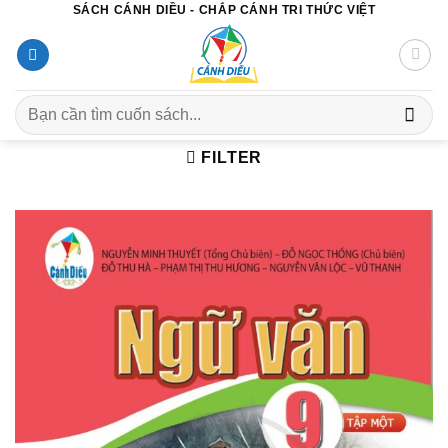
SÁCH CÁNH DIỀU - CHẮP CÁNH TRI THỨC VIỆT
Chuyển
đến
nội
dung
Search
for:
FILTER