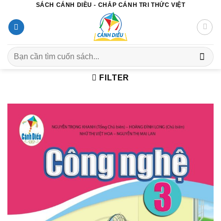
SÁCH CÁNH DIỀU - CHẮP CÁNH TRI THỨC VIỆT
Chuyển
đến
nội
dung
Search
for:
FILTER