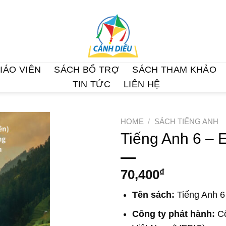
IÁO VIÊN
SÁCH BỔ TRỢ
SÁCH THAM KHẢO
TIN TỨC
LIÊN HỆ
HOME
/
SÁCH TIẾNG ANH
Tiếng Anh 6 – E
70,400
₫
Tên sách:
Tiếng Anh 6 
Công ty phát hành:
Cô