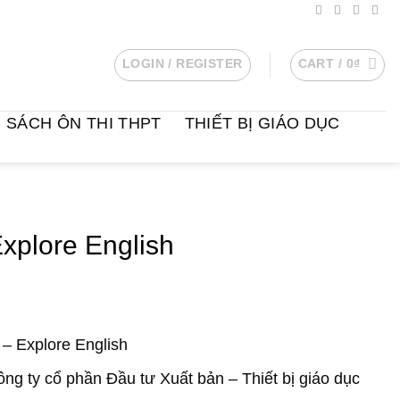
LOGIN / REGISTER
CART /
0
₫
SÁCH ÔN THI THPT
THIẾT BỊ GIÁO DỤC
xplore English
– Explore English
ng ty cổ phần Đầu tư Xuất bản – Thiết bị giáo dục