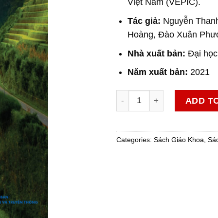
Việt Nam (VEPIC).
Tác giả:
Nguyễn Thanh
Hoàng, Đào Xuân Phư
Nhà xuất bản:
Đại học
Năm xuất bản:
2021
Tiếng Anh 6 - Explore Engli
ADD T
Categories:
Sách Giáo Khoa
,
Sá