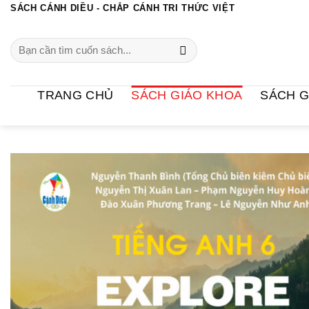
Chuyển
SÁCH CÁNH DIỀU - CHẮP CÁNH TRI THỨC VIỆT
đến
Search
nội
for:
dung
TRANG CHỦ
SÁCH GIÁO KHOA
SÁCH G