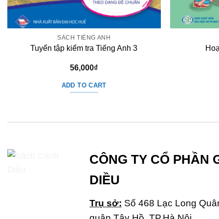
SÁCH TIẾNG ANH
Tuyển tập kiểm tra Tiếng Anh 3
Hoạ
56,000
₫
ADD TO CART
CÔNG TY CỔ PHẦN 
DIỀU
Trụ sở:
Số 468 Lạc Long Quân
quận Tây Hồ, TP.Hà Nội.