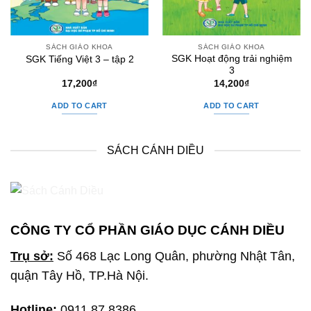
SÁCH GIÁO KHOA
SÁCH GIÁO KHOA
SGK Hoạt động trải nghiệm
SGK Tiếng Việt 3 – tập 2
3
17,200
₫
14,200
₫
ADD TO CART
ADD TO CART
SÁCH CÁNH DIỀU
CÔNG TY CỔ PHẦN GIÁO DỤC CÁNH DIỀU
Trụ sở:
Số 468 Lạc Long Quân, phường Nhật Tân,
quận Tây Hồ, TP.Hà Nội.
Hotline:
0911.87.8386