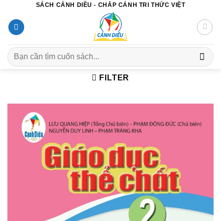
SÁCH CÁNH DIỀU - CHẮP CÁNH TRI THỨC VIỆT
Chuyển
đến
nội
dung
Search
for:
FILTER