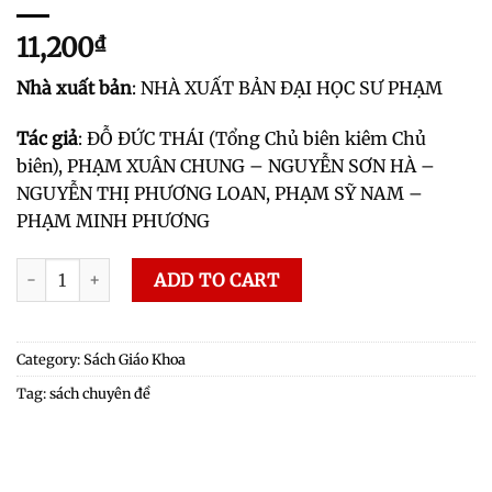
11,200
₫
Nhà xuất bản
: NHÀ XUẤT BẢN ĐẠI HỌC SƯ PHẠM
Tác giả
: ĐỖ ĐỨC THÁI (Tổng Chủ biên kiêm Chủ
biên), PHẠM XUÂN CHUNG – NGUYỄN SƠN HÀ –
NGUYỄN THỊ PHƯƠNG LOAN, PHẠM SỸ NAM –
PHẠM MINH PHƯƠNG
Chuyên đề học tập Toán 12 quantity
ADD TO CART
Category:
Sách Giáo Khoa
Tag:
sách chuyên đề