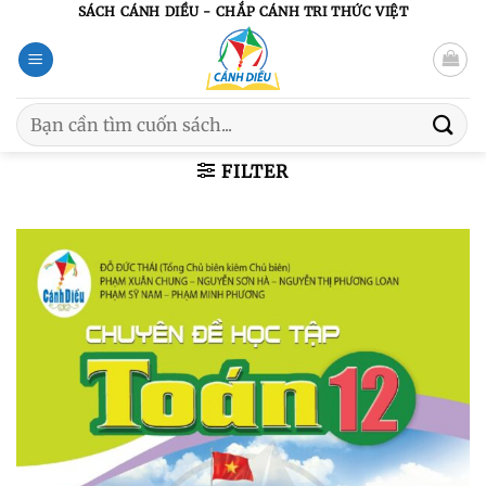
Chuyển
SÁCH CÁNH DIỀU - CHẮP CÁNH TRI THỨC VIỆT
đến
nội
dung
Search
for:
FILTER