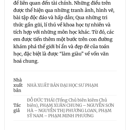
đề liên quan đến tài chính. Những điều trên
được thể hiện qua những tranh ảnh, hình vẽ,
bài tập độc đáo và hấp dẫn; Qua những tri
thức gần gũi, lí thú về khoa học tự nhiên và
tích hợp với những môn học khác. Từ đó, các
em được tiến thêm một bước trên con đường
khám phá thế giới bí ẩn và đẹp đẽ của toán
học, đặc biệt là được “làm giàu” về vốn văn
hoá chung.
Nhà
xuất
NHÀ XUẤT BẢN ĐẠI HỌC SƯ PHẠM
bản
ĐỖ ĐỨC THÁI (Tổng Chủ biên kiêm Chủ
Tác
biên), PHẠM XUÂN CHUNG – NGUYỄN SƠN
giả
HÀ – NGUYỄN THỊ PHƯƠNG LOAN, PHẠM
SỸ NAM – PHẠM MINH PHƯƠNG