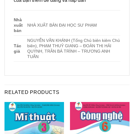
của bạn thêm dễ dàng và hấp dẫn
Nhà
xuất
NHÀ XUẤT BẢN ĐẠI HỌC SƯ PHẠM
bản
NGUYỄN VĂN KHÁNH (Tổng Chủ biên kiêm Chủ
Tác
biên), PHẠM THUỶ GIANG – ĐOÀN THỊ HẢI
giả
QUÝNH, TRẦN BÁ TRÌNH – TRƯƠNG ANH
TUẤN
RELATED PRODUCTS