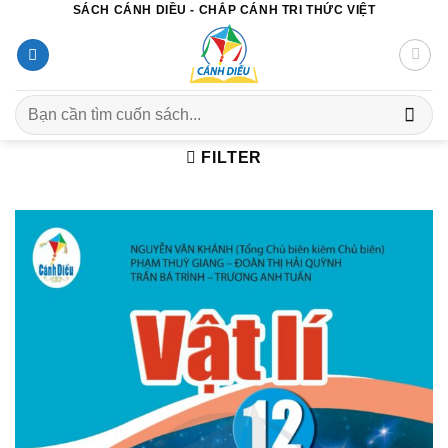
SÁCH CÁNH DIỀU - CHẮP CÁNH TRI THỨC VIỆT
Chuyển
đến
nội
dung
Search
for:
FILTER