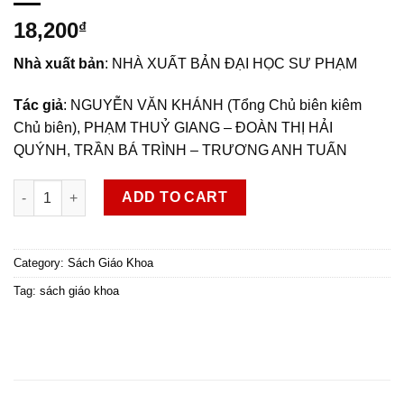
18,200
₫
Nhà xuất bản
: NHÀ XUẤT BẢN ĐẠI HỌC SƯ PHẠM
Tác giả
: NGUYỄN VĂN KHÁNH (Tổng Chủ biên kiêm
Chủ biên), PHẠM THUỶ GIANG – ĐOÀN THỊ HẢI
QUÝNH, TRẦN BÁ TRÌNH – TRƯƠNG ANH TUẤN
Vật lí 12 quantity
ADD TO CART
Category:
Sách Giáo Khoa
Tag:
sách giáo khoa