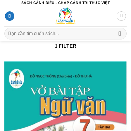
SÁCH CÁNH DIỀU - CHẮP CÁNH TRI THỨC VIỆT
Chuyển
đến
nội
dung
Search
for:
FILTER