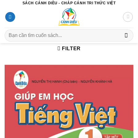
SÁCH CÁNH DIỀU - CHẮP CÁNH TRI THỨC VIỆT
Chuyển
đến
nội
dung
Search
for:
FILTER