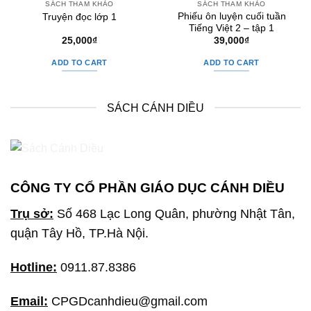
SÁCH THAM KHẢO
SÁCH THAM KHẢO
Phiếu ôn luyện cuối tuần
Truyện đọc lớp 1
Tiếng Việt 2 – tập 1
25,000
₫
39,000
₫
ADD TO CART
ADD TO CART
SÁCH CÁNH DIỀU
CÔNG TY CỔ PHẦN GIÁO DỤC CÁNH DIỀU
Trụ sở:
Số 468 Lạc Long Quân, phường Nhật Tân,
quận Tây Hồ, TP.Hà Nội.
Hotline:
0911.87.8386
Email:
CPGDcanhdieu@gmail.com