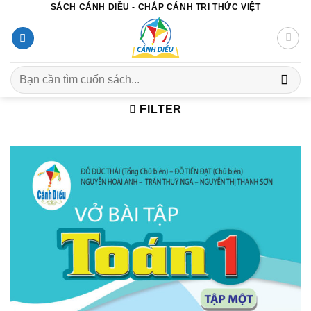
SÁCH CÁNH DIỀU - CHẮP CÁNH TRI THỨC VIỆT
Chuyển
đến
nội
dung
Search
for:
FILTER