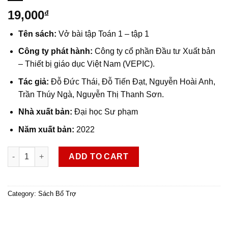
19,000
₫
Tên sách:
Vở bài tập Toán 1 – tập 1
Công ty phát hành:
Công ty cổ phần Đầu tư Xuất bản
– Thiết bị giáo dục Việt Nam (VEPIC).
Tác giả:
Đỗ Đức Thái, Đỗ Tiến Đạt, Nguyễn Hoài Anh,
Trần Thúy Ngà, Nguyễn Thị Thanh Sơn.
Nhà xuất bản:
Đại học Sư phạm
Năm xuất bản:
2022
VBT Toán 1 - tập 1 quantity
ADD TO CART
Category:
Sách Bổ Trợ