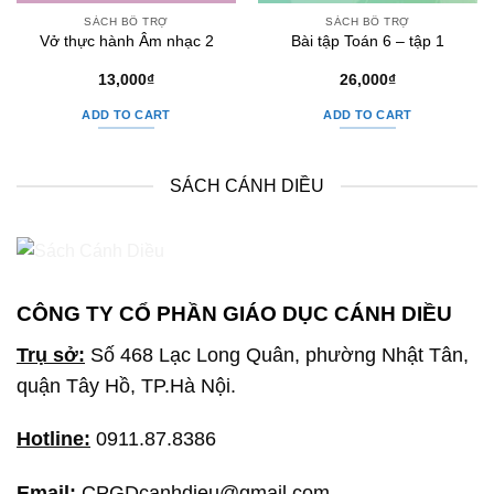
SÁCH BỔ TRỢ
SÁCH BỔ TRỢ
Vở thực hành Âm nhạc 2
Bài tập Toán 6 – tập 1
13,000
₫
26,000
₫
ADD TO CART
ADD TO CART
SÁCH CÁNH DIỀU
CÔNG TY CỔ PHẦN GIÁO DỤC CÁNH DIỀU
Trụ sở:
Số 468 Lạc Long Quân, phường Nhật Tân,
quận Tây Hồ, TP.Hà Nội.
Hotline:
0911.87.8386
Email:
CPGDcanhdieu@gmail.com