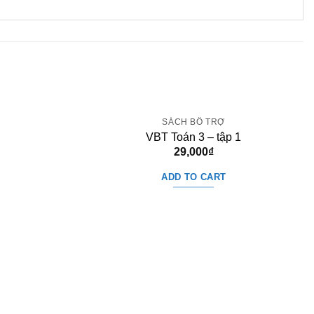
SÁCH BỔ TRỢ
VBT Toán 3 – tập 1
29,000
₫
ADD TO CART