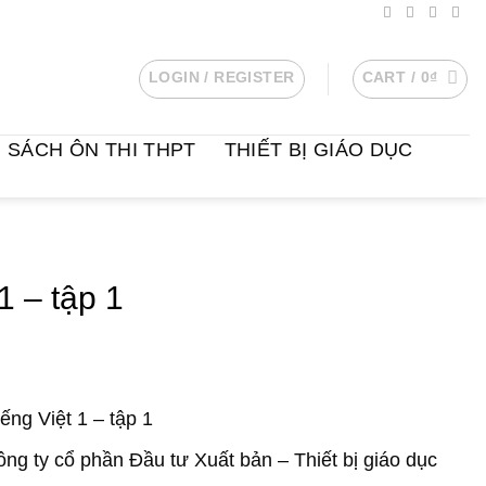
LOGIN / REGISTER
CART /
0
₫
SÁCH ÔN THI THPT
THIẾT BỊ GIÁO DỤC
1 – tập 1
ếng Việt 1 – tập 1
ng ty cổ phần Đầu tư Xuất bản – Thiết bị giáo dục