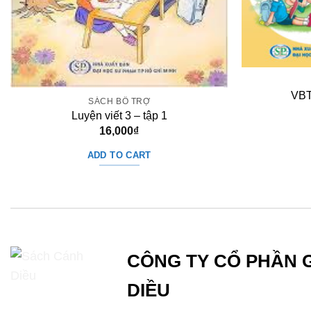
VBT 
SÁCH BỔ TRỢ
Luyện viết 3 – tập 1
16,000
₫
ADD TO CART
CÔNG TY CỔ PHẦN 
DIỀU