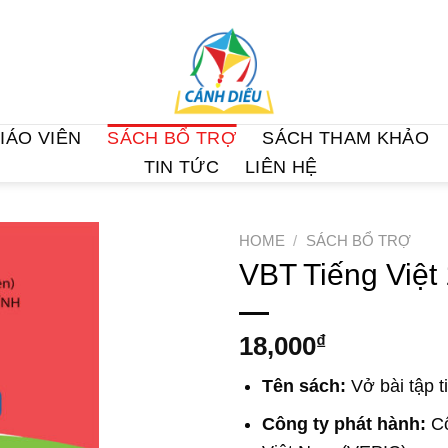
IÁO VIÊN
SÁCH BỔ TRỢ
SÁCH THAM KHẢO
TIN TỨC
LIÊN HỆ
HOME
/
SÁCH BỔ TRỢ
VBT Tiếng Việt 
18,000
₫
Tên sách:
Vở bài tập ti
Công ty phát hành:
Cô