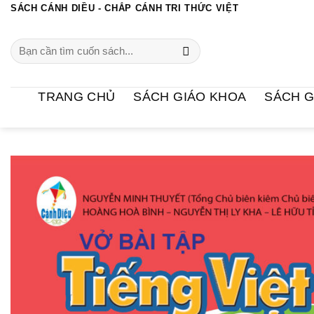
Chuyển
SÁCH CÁNH DIỀU - CHẮP CÁNH TRI THỨC VIỆT
đến
Search
nội
for:
dung
TRANG CHỦ
SÁCH GIÁO KHOA
SÁCH G