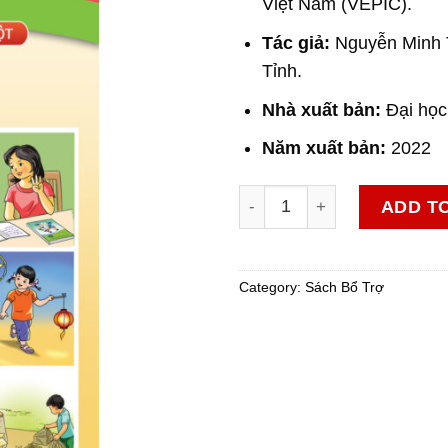
Việt Nam (VEPIC).
Tác giả:
Nguyễn Minh T
Tỉnh.
Nhà xuất bản:
Đại học
Năm xuất bản:
2022
VBT Tiếng Việt 1 - tập 1 qua
ADD T
Category:
Sách Bổ Trợ