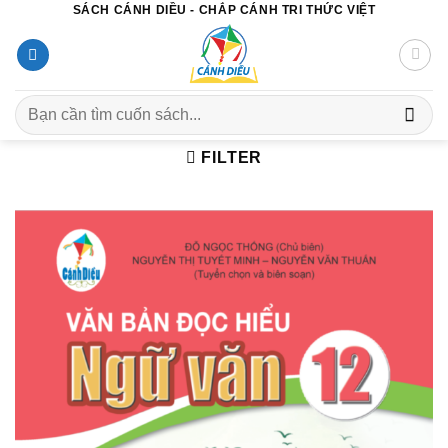
SÁCH CÁNH DIỀU - CHẮP CÁNH TRI THỨC VIỆT
Chuyển
đến
nội
dung
Search
for:
FILTER