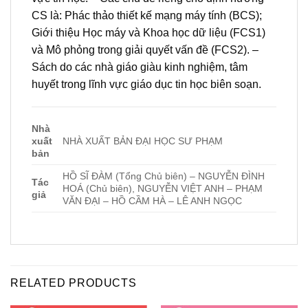
CS là: Phác thảo thiết kế mạng máy tính (BCS);
Giới thiệu Học máy và Khoa học dữ liệu (FCS1)
và Mô phỏng trong giải quyết vấn đề (FCS2). –
Sách do các nhà giáo giàu kinh nghiệm, tâm
huyết trong lĩnh vực giáo dục tin học biên soạn.
Nhà
xuất
NHÀ XUẤT BẢN ĐẠI HỌC SƯ PHẠM
bản
HỒ SĨ ĐÀM (Tổng Chủ biên) – NGUYỄN ĐÌNH
Tác
HOÁ (Chủ biên), NGUYỄN VIỆT ANH – PHẠM
giả
VĂN ĐẠI – HỒ CẦM HÀ – LÊ ANH NGỌC
RELATED PRODUCTS