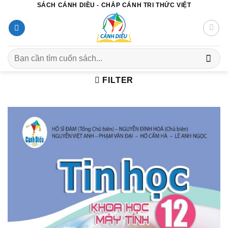
SÁCH CÁNH DIỀU - CHẮP CÁNH TRI THỨC VIỆT
Chuyển
đến
nội
dung
Search
for:
FILTER