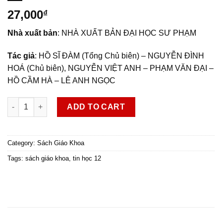
27,000
₫
Nhà xuất bản
: NHÀ XUẤT BẢN ĐẠI HỌC SƯ PHẠM
Tác giả
: HỒ SĨ ĐÀM (Tổng Chủ biên) – NGUYỄN ĐÌNH
HOÁ (Chủ biên), NGUYỄN VIỆT ANH – PHẠM VĂN ĐẠI –
HỒ CẦM HÀ – LÊ ANH NGỌC
Tin học 12 (Khoa học máy tính) quantity
ADD TO CART
Category:
Sách Giáo Khoa
Tags:
sách giáo khoa
,
tin học 12