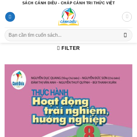
SÁCH CÁNH DIỀU - CHẮP CÁNH TRI THỨC VIỆT
Chuyển
đến
nội
dung
Search
for:
FILTER