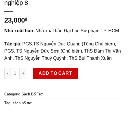
nghiệp 8
23,000
₫
Nhà xuất bản
: Nhà xuất bản Đại học Sư phạm TP. HCM
Tác giả
: PGS.TS Nguyễn Dục Quang (Tổng Chủ biên),
PGS. TS Nguyễn Đức Sơn (Chủ biên), ThS Đàm Thị Vân
Anh, ThS Nguyễn Thuý Quỳnh, ThS Bùi Thanh Xuân
Thực hành Hoạt động trải nghiệm, hướng nghiệp 8 quantity
ADD TO CART
Category:
Sách Bổ Trợ
Tag:
sách bổ trợ