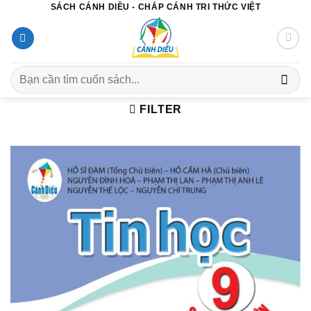
SÁCH CÁNH DIỀU - CHẮP CÁNH TRI THỨC VIỆT
Chuyển
đến
nội
dung
Search
for:
FILTER