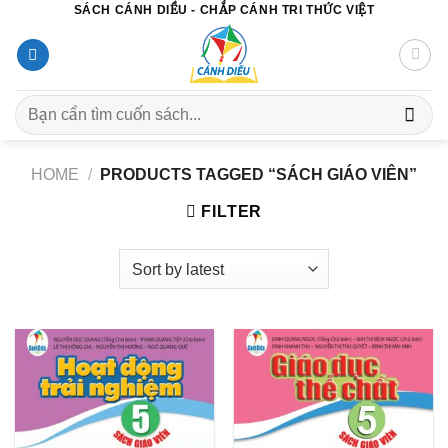
SÁCH CÁNH DIỀU - CHẮP CÁNH TRI THỨC VIỆT
Chuyển
đến
nội
dung
Search
for:
HOME
/
PRODUCTS TAGGED “SÁCH GIÁO VIÊN”
FILTER