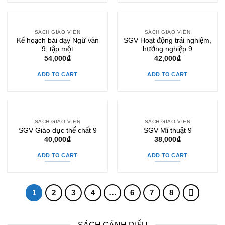
SÁCH GIÁO VIÊN
SÁCH GIÁO VIÊN
Kế hoạch bài dạy Ngữ văn
SGV Hoạt động trải nghiệm,
9, tập một
hướng nghiệp 9
54,000
₫
42,000
₫
ADD TO CART
ADD TO CART
SÁCH GIÁO VIÊN
SÁCH GIÁO VIÊN
SGV Giáo dục thể chất 9
SGV Mĩ thuật 9
40,000
₫
38,000
₫
ADD TO CART
ADD TO CART
1
2
3
4
…
6
7
8