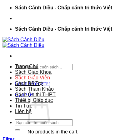
Chuyển
Sách Cánh Diều - Chắp cánh tri thức Việt
đến
nội
dung
Sách Cánh Diều - Chắp cánh tri thức Việt
Search
Trang Chủ
for:
Sách Giáo Khoa
Sách Giáo Viên
Sách Bổ Trợ
Login / Register
Sách Tham Khảo
Sách Ôn thi THPT
Cart /
0
₫
Thiết bị Giáo dục
Tin Tức
Liên hệ
Search
for:
No products in the cart.
Filter