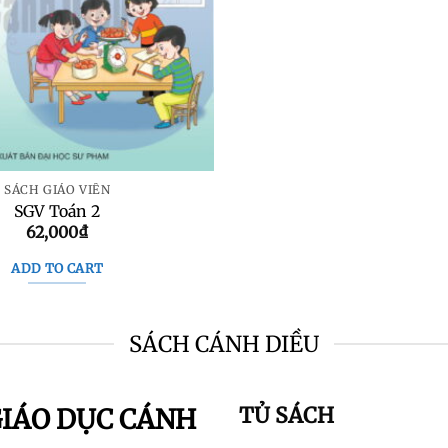
SÁCH GIÁO VIÊN
SGV Toán 2
62,000
₫
ADD TO CART
SÁCH CÁNH DIỀU
TỦ SÁCH
GIÁO DỤC CÁNH