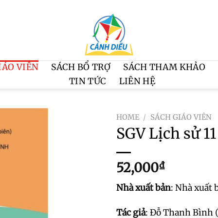
IÁO VIÊN
SÁCH BỔ TRỢ
SÁCH THAM KHẢO
TIN TỨC
LIÊN HỆ
HOME
/
SÁCH GIÁO VIÊN
SGV Lịch sử 11
52,000
₫
Nhà xuất bản
: Nhà xuất
Tác giả
: Đỗ Thanh Bình 