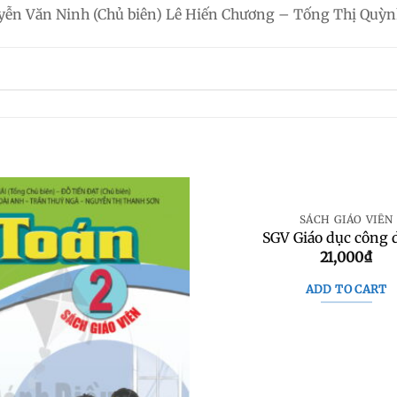
uyễn Văn Ninh (Chủ biên) Lê Hiến Chương – Tống Thị Q
SÁCH GIÁO VIÊN
SGV Giáo dục công 
21,000
₫
ADD TO CART