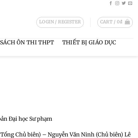
LOGIN / REGISTER
CART /
0
₫
SÁCH ÔN THI THPT
THIẾT BỊ GIÁO DỤC
 bản Đại học Sư phạm
(Tổng Chủ biên) – Nguyễn Văn Ninh (Chủ biên) Lê