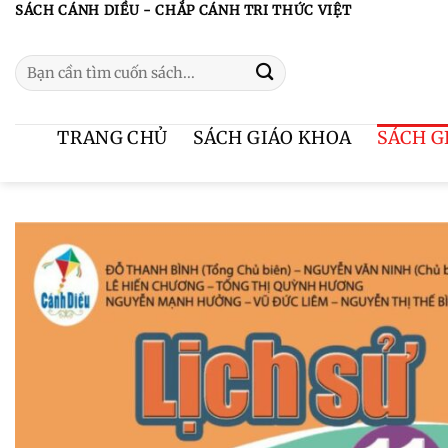
Chuyển
SÁCH CÁNH DIỀU - CHẮP CÁNH TRI THỨC VIỆT
đến
Search
nội
for:
dung
TRANG CHỦ
SÁCH GIÁO KHOA
SÁCH G