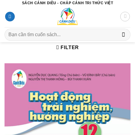
SÁCH CÁNH DIỀU - CHẮP CÁNH TRI THỨC VIỆT
Chuyển
đến
nội
dung
Search
for:
FILTER