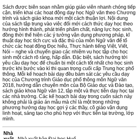
một
quantity
Sách được biên soạn nhằm giúp giáo viên nhanh chóng tiếp
cận, triển khai các hoạt động dạy học Ngữ văn theo Chương
trình và sách giáo khoa mới một cách thuận lợi. Nội dung
của sách tập trung vào việc đổi mới cách thức dạy học theo
hướng hình thành, phát triển phẩm chất, năng lực học sinh,
đồng thời thể hiện các ý tưởng vận dụng phương pháp, kĩ
thuật dạy học tích cực và đặc thù của môn Ngữ văn để tổ
chức các hoạt động Đọc hiểu, Thực hành tiếng Việt, Viết,
Nói – nghe và chuyển giao các nhiệm vụ học tập cho học
sinh một cách rõ ràng, hấp dẫn. Đặc biệt, sách hướng tới
yêu cầu dạy học để chuẩn bị một cách tốt nhất cho học sinh
trước khi bước vào kì thi quan trọng cuối cấp Trung học phổ
thông. Mỗi kế hoạch bài dạy đều bám sát các yêu cầu dạy
học của Chương trình Giáo dục phổ thông môn Ngữ văn
2018, hướng dẫn chuyên môn của Bộ Giáo dục và Đào tạo,
sách giáo khoa Ngữ văn 12, tập một và thực tiễn dạy học tại
các nhà trường. Các kế hoạch bài dạy trong cuốn sách này
không phải là giáo án mẫu mà chỉ là một trong những
phương hướng dạy học gợi ý các thầy, cô giáo vận dụng
linh hoạt, sáng tạo cho phù hợp với thực tiễn tại trường, lớp
mình.
Nhà
xuất
Nhà xuất bản Đại học Huế