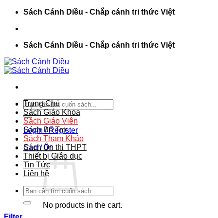
Chuyển
Sách Cánh Diều - Chắp cánh tri thức Việt
đến
nội
dung
Sách Cánh Diều - Chắp cánh tri thức Việt
Search
Trang Chủ
for:
Sách Giáo Khoa
Sách Giáo Viên
Sách Bổ Trợ
Login / Register
Sách Tham Khảo
Sách Ôn thi THPT
Cart /
0
₫
Thiết bị Giáo dục
Tin Tức
Liên hệ
Search
for:
No products in the cart.
Filter