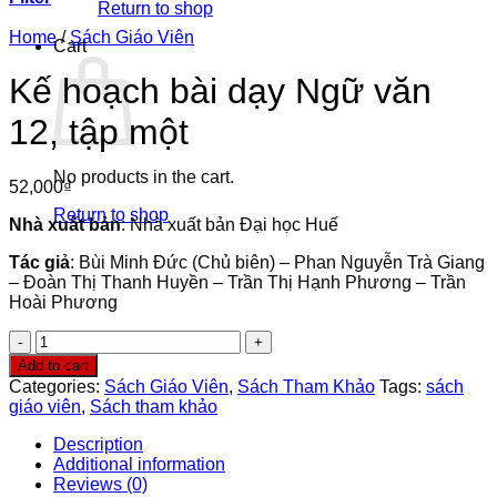
Return to shop
Home
/
Sách Giáo Viên
Cart
Kế hoạch bài dạy Ngữ văn
12, tập một
No products in the cart.
52,000
₫
Return to shop
Nhà xuất bản
: Nhà xuất bản Đại học Huế
Tác giả
: Bùi Minh Đức (Chủ biên) – Phan Nguyễn Trà Giang
– Đoàn Thị Thanh Huyền – Trần Thị Hạnh Phương – Trần
Hoài Phương
Kế
hoạch
Add to cart
bài
Categories:
Sách Giáo Viên
,
Sách Tham Khảo
Tags:
sách
dạy
giáo viên
,
Sách tham khảo
Ngữ
văn
Description
12,
Additional information
tập
Reviews (0)