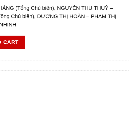
HÁNG (Tổng Chủ biên), NGUYỄN THU THUỲ –
ng Chủ biên), DƯƠNG THỊ HOÀN – PHẠM THỊ
 NHINH
ệ 12 (Lâm nghiệp, thuỷ sản) quantity
O CART