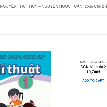
, NGUYỄN THU THUỲ – NGUYỄN NGỌC TUẤN (đồng Chủ bi
SÁCH GIÁO KHOA
SGK Mĩ thuật 2
10,700
₫
ADD TO CART