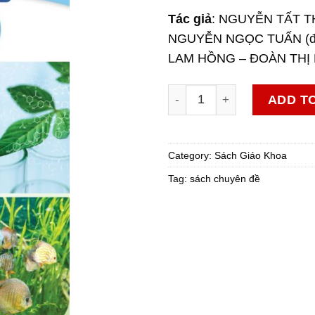
Tác giả
: NGUYỄN TẤT T
NGUYỄN NGỌC TUẤN (đồ
LAM HỒNG – ĐOÀN THỊ
Chuyên đề học tập Công ngh
ADD T
Category:
Sách Giáo Khoa
Tag:
sách chuyên đề