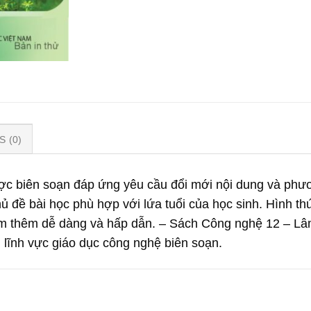
 (0)
c biên soạn đáp ứng yêu cầu đổi mới nội dung và phư
 đề bài học phù hợp với lứa tuổi của học sinh. Hình th
c em thêm dễ dàng và hấp dẫn. – Sách Công nghệ 12 – L
g lĩnh vực giáo dục công nghệ biên soạn.