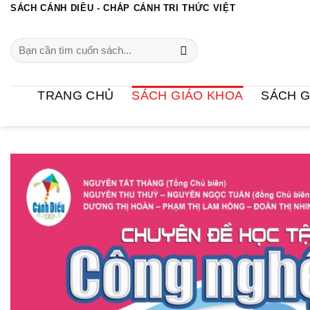
Chuyển
SÁCH CÁNH DIỀU - CHẮP CÁNH TRI THỨC VIỆT
đến
Search
nội
for:
dung
TRANG CHỦ
SÁCH GIÁO KHOA
SÁCH G