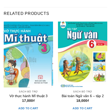
RELATED PRODUCTS
SÁCH BỔ TRỢ
SÁCH BỔ TRỢ
Vở thực hành Mĩ thuật 3
Bài toán Ngữ văn 6 – tập 2
17,000
₫
18,000
₫
ADD TO CART
ADD TO CART