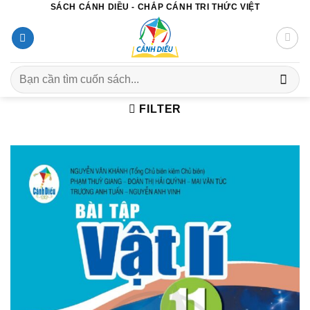
SÁCH CÁNH DIỀU - CHẮP CÁNH TRI THỨC VIỆT
Chuyển
đến
nội
dung
Search
for:
FILTER