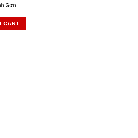
nh Sơn
ty
O CART