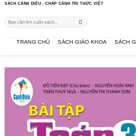
Chuyển
SÁCH CÁNH DIỀU - CHẮP CÁNH TRI THỨC VIỆT
đến
Search
nội
for:
dung
TRANG CHỦ
SÁCH GIÁO KHOA
SÁCH G