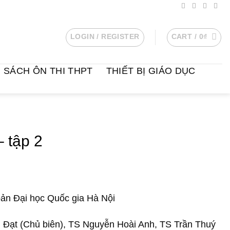
LOGIN / REGISTER
CART /
0
₫
SÁCH ÔN THI THPT
THIẾT BỊ GIÁO DỤC
– tập 2
bản Đại học Quốc gia Hà Nội
 Đạt (Chủ biên), TS Nguyễn Hoài Anh, TS Trần Thuý