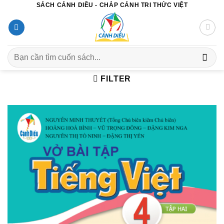
SÁCH CÁNH DIỀU - CHẮP CÁNH TRI THỨC VIỆT
Chuyển
đến
nội
dung
Search
for:
FILTER