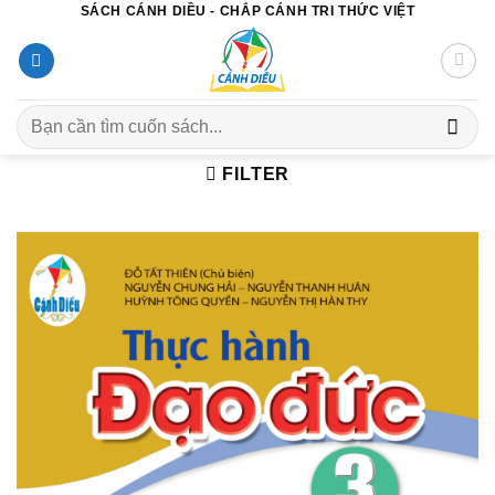
SÁCH CÁNH DIỀU - CHẮP CÁNH TRI THỨC VIỆT
Chuyển
đến
nội
dung
Search
for:
FILTER