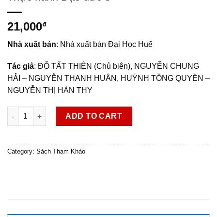
21,000
₫
Nhà xuất bản
: Nhà xuất bản Đại Học Huế
Tác giả
: ĐỖ TẤT THIÊN (Chủ biên), NGUYỄN CHUNG
HẢI – NGUYỄN THANH HUÂN, HUỲNH TỒNG QUYỀN –
NGUYỄN THỊ HÀN THY
Thực hành Đạo đức 3 quantity
ADD TO CART
Category:
Sách Tham Khảo