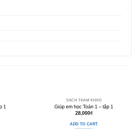
O
SÁCH THAM KHẢO
p 1
Giúp em học Toán 1 – tập 1
28,000
₫
ADD TO CART