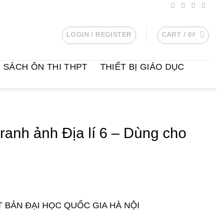
LOGIN / REGISTER
CART /
0
₫
SÁCH ÔN THI THPT
THIẾT BỊ GIÁO DỤC
ranh ảnh Địa lí 6 – Dùng cho
T BẢN ĐẠI HỌC QUỐC GIA HÀ NỘI