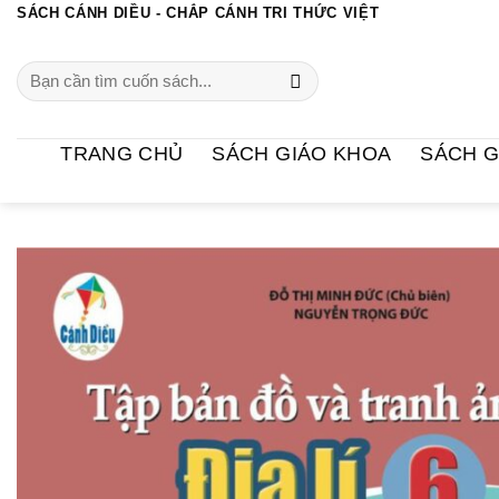
Chuyển
SÁCH CÁNH DIỀU - CHẮP CÁNH TRI THỨC VIỆT
đến
Search
nội
for:
dung
TRANG CHỦ
SÁCH GIÁO KHOA
SÁCH G