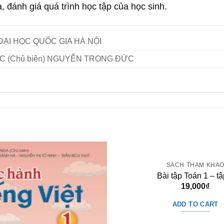
, đánh giá quá trình học tập của học sinh.
ẠI HỌC QUỐC GIA HÀ NỘI
C (Chủ biên) NGUYỄN TRỌNG ĐỨC
SÁCH THAM KHẢ
Bài tập Toán 1 – tậ
19,000
₫
ADD TO CART