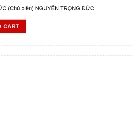
ĐỨC (Chủ biên) NGUYỄN TRỌNG ĐỨC
 lí 6 – Dùng cho thực hành quantity
O CART