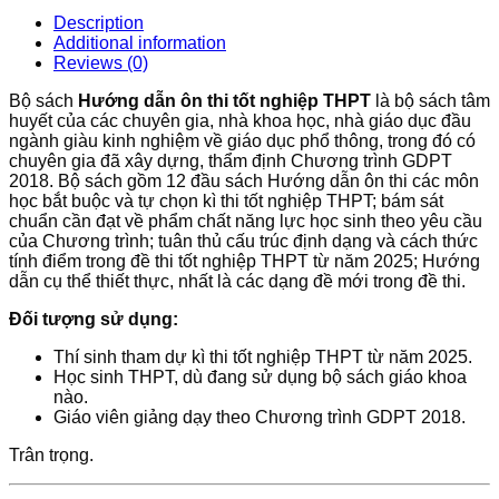
nghiệp
Description
THPT
Additional information
môn
Reviews (0)
Tiếng
Anh
Bộ sách
Hướng dẫn ôn thi tốt nghiệp THPT
là bộ sách tâm
quantity
huyết của các chuyên gia, nhà khoa học, nhà giáo dục đầu
ngành giàu kinh nghiệm về giáo dục phổ thông, trong đó có
chuyên gia đã xây dựng, thẩm định Chương trình GDPT
2018. Bộ sách gồm 12 đầu sách Hướng dẫn ôn thi các môn
học bắt buộc và tự chọn kì thi tốt nghiệp THPT; bám sát
chuẩn cần đạt về phẩm chất năng lực học sinh theo yêu cầu
của Chương trình; tuân thủ cấu trúc định dạng và cách thức
tính điểm trong đề thi tốt nghiệp THPT từ năm 2025; Hướng
dẫn cụ thể thiết thực, nhất là các dạng đề mới trong đề thi.
Đối tượng sử dụng:
Thí sinh tham dự kì thi tốt nghiệp THPT từ năm 2025.
Học sinh THPT, dù đang sử dụng bộ sách giáo khoa
nào.
Giáo viên giảng dạy theo Chương trình GDPT 2018.
Trân trọng.