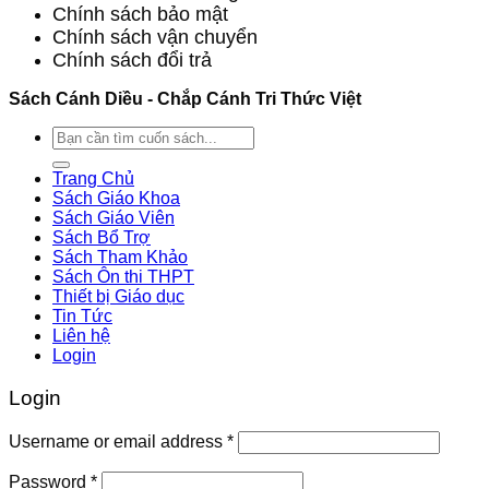
Chính sách bảo mật
Chính sách vận chuyển
Chính sách đổi trả
Sách Cánh Diều - Chắp Cánh Tri Thức Việt
Search
for:
Trang Chủ
Sách Giáo Khoa
Sách Giáo Viên
Sách Bổ Trợ
Sách Tham Khảo
Sách Ôn thi THPT
Thiết bị Giáo dục
Tin Tức
Liên hệ
Login
Login
Username or email address
*
Password
*