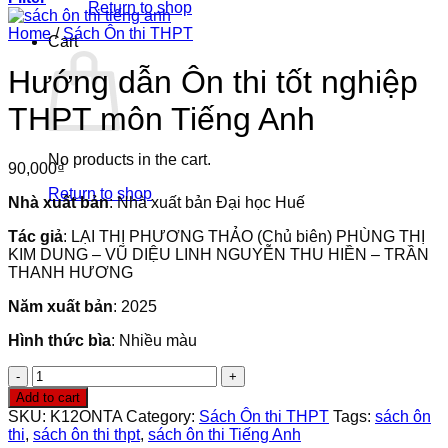
Return to shop
Home
/
Sách Ôn thi THPT
Cart
Hướng dẫn Ôn thi tốt nghiệp
THPT môn Tiếng Anh
No products in the cart.
90,000
₫
Return to shop
Nhà xuất bản
: Nhà xuất bản Đại học Huế
Tác giả
: LẠI THỊ PHƯƠNG THẢO (Chủ biên) PHÙNG THỊ
KIM DUNG – VŨ DIỆU LINH NGUYỄN THU HIỀN – TRẦN
THANH HƯƠNG
Năm xuất bản
: 2025
Hình thức bìa
: Nhiều màu
Hướng
dẫn
Add to cart
Ôn
SKU:
K12ONTA
Category:
Sách Ôn thi THPT
Tags:
sách ôn
thi
thi
,
sách ôn thi thpt
,
sách ôn thi Tiếng Anh
tốt