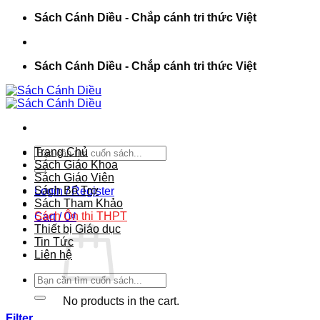
Chuyển
Sách Cánh Diều - Chắp cánh tri thức Việt
đến
nội
dung
Sách Cánh Diều - Chắp cánh tri thức Việt
Search
Trang Chủ
for:
Sách Giáo Khoa
Sách Giáo Viên
Sách Bổ Trợ
Login / Register
Sách Tham Khảo
Sách Ôn thi THPT
Cart /
0
₫
Thiết bị Giáo dục
Tin Tức
Liên hệ
Search
for:
No products in the cart.
Filter