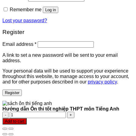
Remember me
Log in
Lost your password?
Register
Email address
*
A link to set a new password will be sent to your email
address.
Your personal data will be used to support your experience
throughout this website, to manage access to your account,
and for other purposes described in our
privacy policy
.
Register
Hướng dẫn Ôn thi tốt nghiệp THPT môn Tiếng Anh
Hướng
dẫn
Add to cart
Ôn
thi
tốt