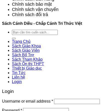
Chính sách bảo mật
Chính sách vận chuyển
Chính sách đổi trả
Sách Cánh Diều - Chắp Cánh Tri Thức Việt
Search
for:
Trang Chủ
Sách Giáo Khoa
Sách Giáo Viên
Sách Bổ Trợ
Sách Tham Khảo
Sách Ôn thi THPT
Thiết bị Giáo dục
Tin Tức
Liên hệ
Login
Login
Username or email address
*
Password
*