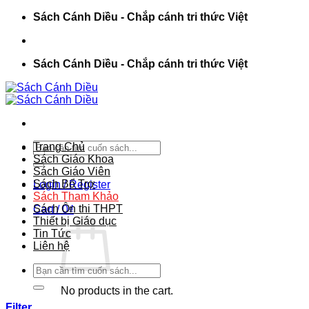
Chuyển
Sách Cánh Diều - Chắp cánh tri thức Việt
đến
nội
dung
Sách Cánh Diều - Chắp cánh tri thức Việt
Search
Trang Chủ
for:
Sách Giáo Khoa
Sách Giáo Viên
Sách Bổ Trợ
Login / Register
Sách Tham Khảo
Sách Ôn thi THPT
Cart /
0
₫
Thiết bị Giáo dục
Tin Tức
Liên hệ
Search
for:
No products in the cart.
Filter