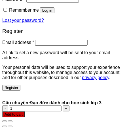
Remember me
Log in
Lost your password?
Register
Email address
*
A link to set a new password will be sent to your email
address.
Your personal data will be used to support your experience
throughout this website, to manage access to your account,
and for other purposes described in our
privacy policy
.
Register
Câu chuyện Đạo đức dành cho học sinh lớp 3
Câu
chuyện
Add to cart
Đạo
đức