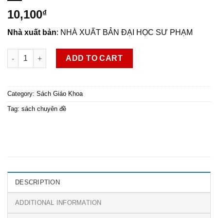
10,100
₫
Nhà xuất bản
: NHÀ XUẤT BẢN ĐẠI HỌC SƯ PHẠM
Chuyên đề học tập Vật lí 11 quantity
ADD TO CART
Category:
Sách Giáo Khoa
Tag:
sách chuyên đề
DESCRIPTION
ADDITIONAL INFORMATION