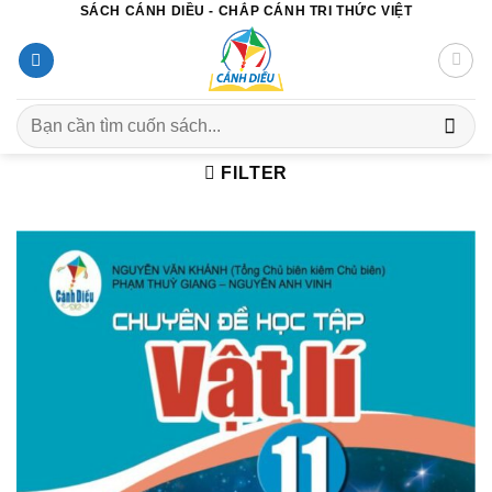
SÁCH CÁNH DIỀU - CHẮP CÁNH TRI THỨC VIỆT
Chuyển
đến
nội
dung
Search
for:
FILTER