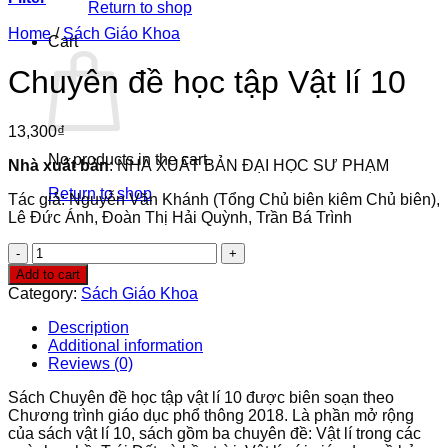
Return to shop
Home
/
Sách Giáo Khoa
Cart
Chuyên đề học tập Vật lí 10
13,300
₫
No products in the cart.
Nhà xuất bản
: NHÀ XUẤT BẢN ĐẠI HỌC SƯ PHẠM
Return to shop
Tác giả: Nguyễn Văn Khánh (Tổng Chủ biên kiêm Chủ biên),
Lê Đức Ánh, Đoàn Thị Hải Quỳnh, Trần Bá Trình
Chuyên
đề
Add to cart
học
Category:
Sách Giáo Khoa
tập
Vật
Description
lí
Additional information
10
Reviews (0)
quantity
Sách Chuyên đề học tập vật lí 10 được biên soạn theo
Chương trình giáo dục phổ thông 2018. Là phần mở rộng
của sách vật lí 10, sách gồm ba chuyên đề: Vật lí trong các