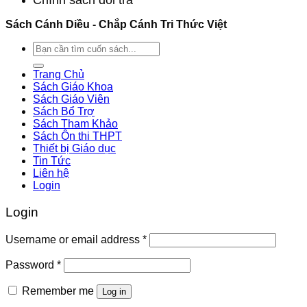
Chính sách đổi trả
Sách Cánh Diều - Chắp Cánh Tri Thức Việt
Search
for:
Trang Chủ
Sách Giáo Khoa
Sách Giáo Viên
Sách Bổ Trợ
Sách Tham Khảo
Sách Ôn thi THPT
Thiết bị Giáo dục
Tin Tức
Liên hệ
Login
Login
Username or email address
*
Password
*
Remember me
Log in